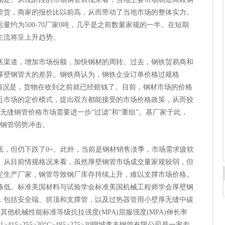
管货，商家的报价比以前高，从而带动了当地市场的整体实力。
量约为500-70厂家0吨，几乎是之前数量家规的一半。在短期
主流将呈上升趋势。
售渠道，增加市场份额，加快钢材的周转。过去，钢铁贸易商和
厚壁钢管大的差异。钢铁商认为，钢铁企业订单价格过规格
的情况是，货物在收到之前就已经赔钱了。目前，钢材市场的价格
近市场的定价模式，提出双方都能接受的市场价格政策，从而较
管无缝钢管价格市场需要进一步“过滤”和“重组”。基厂家于此，
壁钢管弱势冲击。
底，但仍下跌了0+。此外，当前是钢材销售淡季，市场需求疲软
。从目前情规格况来看，虽然厚壁钢管市场成交量家规较弱，但
定生产厂家，钢管导致钢厂库存持续上升，难以支撑市场价格。
略低。标准美国材料与试验学会标准美国机械工程师学会厚壁钢
，包括安全端、拱顶和支撑管，以及过热器管用小壁厚无缝中碳
C及其他机械性能标准等级抗拉强度(MPA)屈服强度(MPA)伸长率
≥415≥255≥30°C≥485≥275≥30聊城李丰钢管有限公司是一家专