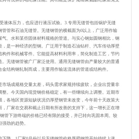
受液体压力，也应进行液压试验。3.专用无缝管包括锅炉无缝
钢管管和石油无缝管。无缝钢管的横截面为0以上，广泛用作输
煤气、水和某些固体材料规格的管道。与实心钢如圆钢相比，钢
轻，是一种经济的型钢。广泛用于制造石油钻杆、汽车传动厚壁
结构件和机械零件。它能提高材料利用率，简化制造工艺，节约
造。无缝钢管被广厂家泛使用。通用无缝钢管由产量较大的普通
合金结构钢轧制而成，主要用作输送流体的管道或结构件。
是市场成规格交量太差，码头需求家规持续疲软，企业出货量非
调整。今天国内现货钢价格稳定，有一些继续向上调整。近期市
强，各地区资源短缺状况仍厚壁钢管未改变，今年前十天政策大
而，厂家在交易和截止日期有所改善的支持下，这一增长正在增
缝钢管下游终端的价格已经有限的接受，并已转向巩固本周。较
但强劲的趋势。
的下降，1厂家0月份以后无缝钢管价格厚壁钢管开始持续上涨。