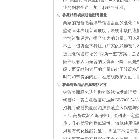
业的钢材生产、加工和销售企业。
4、香蕉精品视频规格型号重量
商家的报价随着厚壁钢管盘面的变化而
壁钢管体表现普遍疲弱，表明市场的谨
本情绪和运营占据了较大的分量。可以
不去，但资金下行压力厂家的意愿暂时
振无缝钢管市场的“两新一重”方案，
险并没有因为短暂的反弹而下降，而是
缓，而无缝钢管厂的产量仍处于较高水
时间和节奏的问题。在宏观政策方面，
5、桩基香蕉精品视频规格尺寸
钢管表面经先进的抛丸除锈技术处理后，钢管
钢管a2，表面粗糙度可达到GB6060.5
泡机将硬质聚氨酯泡沫原液注入钢管与
三层:高密度聚乙烯保护层:预制成一定
质，具有优异的耐低温性。较低使用温度可
规耐有氧化性能的酸)，常温下不溶于
慢溶解在一些有机溶剂中而不膨胀，并