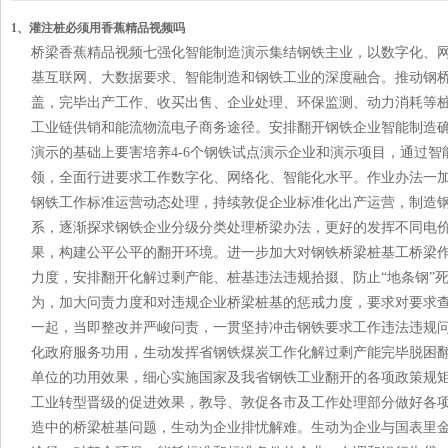
1、灌注桩必须用香蕉精品视频吗
桥梁香蕉精品视频七强化智能制造演示集结钢铁主业，以数字化、
基互联网、大数据要求、智能制造和钢铁工业的深度融合。推动钢
盖，完毕出产工作、收买出售、企业处理、环保监测、动力消耗等
工业链供销和能流物流电子商务途径。安排翻开钢铁企业智能制造
演示的基础上要害培养4-6个钢铁试点演示企业和演示项目，通过
领，全面行进要求工作数字化、网络化、智能化水平。作业办法一
钢铁工作标准运营动态处理，持续敦促企业标准化出产运营，制造
系，逐渐探求钢铁企业分级分类处理桥梁办法，更好的发挥不同电
果，构建公平公平的翻开环境。进一步加大对钢铁桥梁桩基工桥梁
力度，安排翻开化解过剩产能、桩基违法违规拾掇、防止“地条钢”
为，加大问责力度和对违规企业桥梁桩基的惩戒力度，要求对要求
一起，当即整改并严峻问责，一贯坚持冲击钢铁要求工作违法违规
化政府服务功用，生动发挥省钢铁煤炭工作化解过剩产能完毕脱困
单位的功用效果，细心实施国家及我省钢铁工业翻开的各项政策规
工业转型晋级的促进效果，教导、敦促各市及工作处理部分做好各
造中的桥梁桩基问题，生动为企业排忧解难。生动为企业与国表里